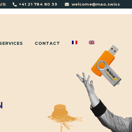
+41 21 784 80 39
welcome@mao.swiss
US:
SERVICES
CONTACT
N