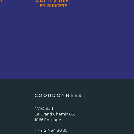
UX
ADAPTÉ À TOUS
LES BUDGETS
COORDONNÉES :
MAO Sàrl
Le Grand Chemin 63,
1066 Épalinges
T +41 21 784 80 39