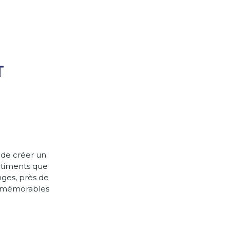
T
 de créer un
entiments que
nges, près de
re mémorables