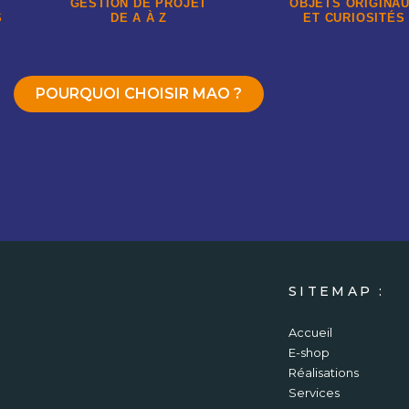
GESTION DE PROJET
OBJETS ORIGINA
S
DE A À Z
ET CURIOSITÉS
POURQUOI CHOISIR MAO ?
SITEMAP :
Accueil
E-shop
Réalisations
Services